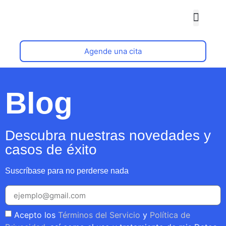
Quiénes somos
Agende una cita
Blog
Descubra nuestras novedades y
casos de éxito
Suscríbase para no perderse nada
Acepto los
Términos del Servicio
y
Política de