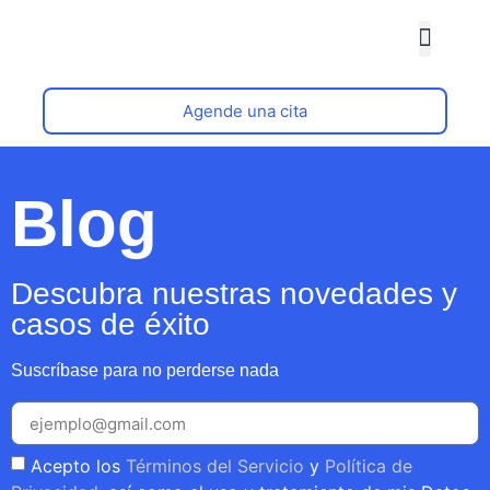
Quiénes somos
Agende una cita
Blog
Descubra nuestras novedades y
casos de éxito
Suscríbase para no perderse nada
Acepto los
Términos del Servicio
y
Política de